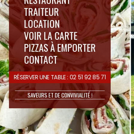
TRAITEUR
LOCATION
VOIR LA CARTE
PIZZAS À EMPORTER
CONTACT
Mariage, anniversaire,
séminaire… Clodélice Traiteur
vous accompagne pour rendre
RÉSERVER UNE TABLE : 02 51 92 85 71
chaque occasion inoubliable.
Cocktails, buffets, repas à table
SAVEURS ET DE CONVIVIALITÉ !
ou poêlées géantes, nous nous
adaptons à vos envies et à votre
budget pour une prestation sur
mesure.